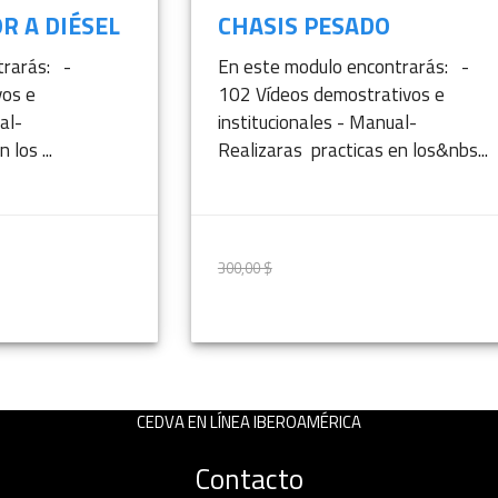
R A DIÉSEL
CHASIS PESADO
trarás: -
En este modulo encontrarás: -
vos e
102 Vídeos demostrativos e
al-
institucionales - Manual-
los ...
Realizaras practicas en los&nbs...
300,00 $
250,00 $
ÁS INFORMACIÓN
MÁS INFORMAC
CEDVA EN LÍNEA IBEROAMÉRICA
Contacto